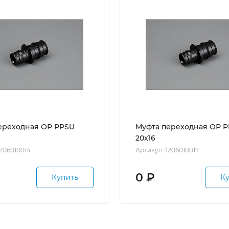
ереходная ОР PPSU
Муфта переходная ОР 
20x16
206010014
Артикул 3206010017
0
₽
Купить
К