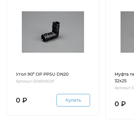
Угол 90⁰ ОР PPSU DN20
Муфта п
32x25
Артикул 3206010029
Артикул 3
0
₽
Купить
0
₽