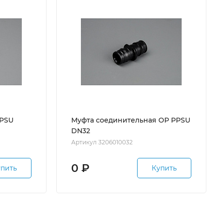
PPSU
Муфта соединительная ОР PPSU
DN32
Артикул 3206010032
0
₽
упить
Купить