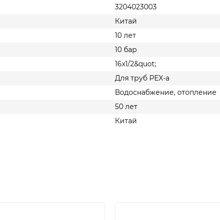
3204023003
Китай
10 лет
10 бар
16x1/2&quot;
Для труб PEX-a
Водоснабжение, отопление
50 лет
Китай