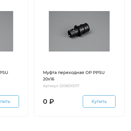
PPSU
Муфта переходная ОР PPSU
20x16
Артикул 3206010017
0
₽
упить
Купить