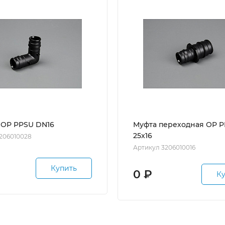
⁰ ОР PPSU DN16
Муфта переходная ОР 
25x16
206010028
Артикул 3206010016
Купить
0
₽
К