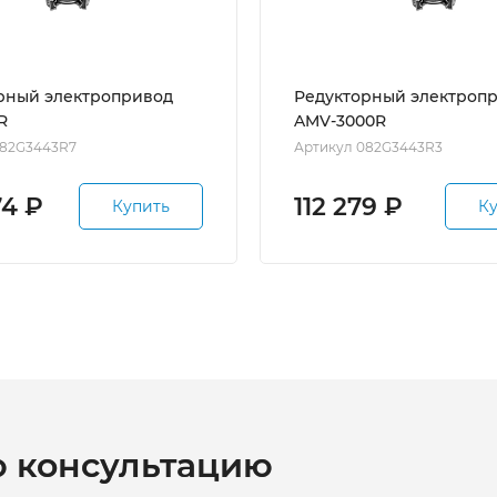
рный электропривод
Редукторный электроп
R
AMV-3000R
082G3443R7
Артикул 082G3443R3
74
₽
112 279
₽
Купить
К
ю консультацию