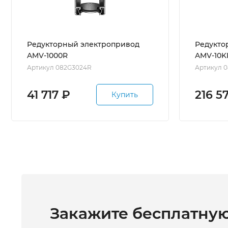
Редукторный электропривод
Редукто
AMV-1000R
AMV-10K
Артикул 082G3024R
Артикул 
41 717
₽
216 5
Купить
Закажите бесплатну