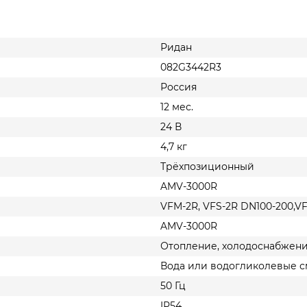
Ридан
082G3442R3
Россия
12 мес.
24 В
4,7 кг
Трёхпозиционный
AMV-3000R
VFM-2R, VFS-2R DN100-200,VF
AMV-3000R
Отопление, холодоснабжен
Вода или водогликолевые с
50 Гц
IP54