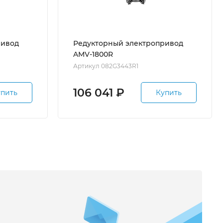
ривод
Редукторный электропривод
AMV-1800R
Артикул 082G3443R1
106 041
₽
упить
Купить