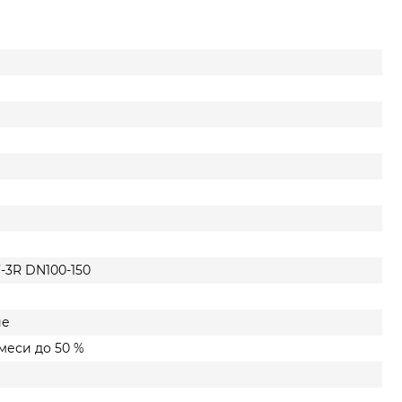
-3R DN100-150
ие
меси до 50 %