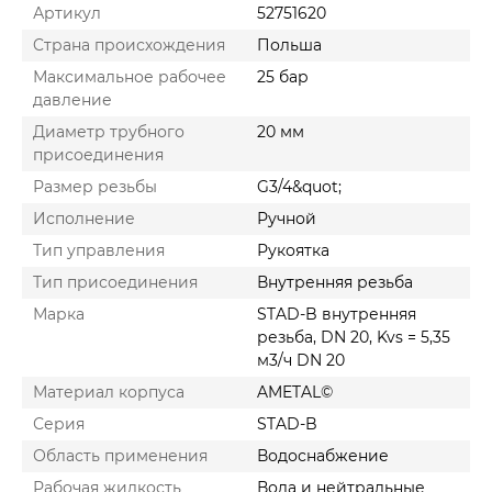
Артикул
52751620
Cтрана происхождения
Польша
Максимальное рабочее
25 бар
давление
Диаметр трубного
20 мм
присоединения
Размер резьбы
G3/4&quot;
Исполнение
Ручной
Тип управления
Рукоятка
Тип присоединения
Внутренняя резьба
Марка
STAD-B внутренняя
резьба, DN 20, Kvs = 5,35
м3/ч DN 20
Материал корпуса
AMETAL©
Серия
STAD-B
Область применения
Водоснабжение
Рабочая жидкость
Вода и нейтральные