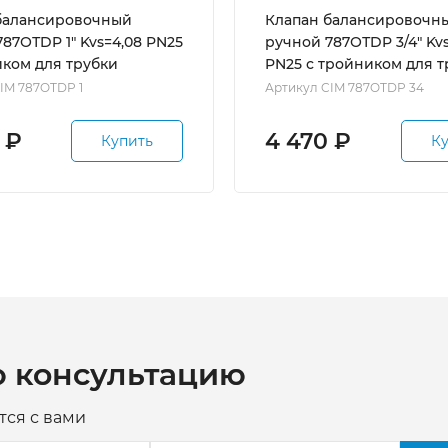
балансировочный
Клапан балансировочн
87ОТDP 1" Kvs=4,08 PN25
ручной 787ОТDP 3/4" Kvs
иком для трубки
PN25 с тройником для т
IM 787OTDP 1
Артикул CIM 787OTDP 34
₽
4 470
₽
Купить
К
ю консультацию
тся с вами