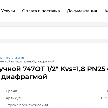
Услуги
Оплата и поставка
Документация
К
вочные клапаны
троенной измерительной диафрагмой
ной 747ОТ 1/2" Kvs=1,8 PN25 
й диафрагмой
Бренд
Артикул
CIM
Cтрана происхождения