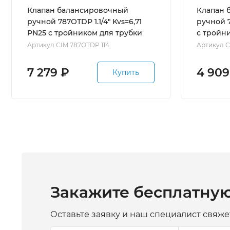
Клапан балансировочный
Клапан 
ручной 787ОТDP 1.1/4" Kvs=6,71
ручной 7
PN25 с тройником для трубки
с тройн
Артикул CIM 787OTDP 114
Артикул C
7 279
₽
4 909
Купить
Закажите бесплатну
Оставьте заявку и наш специалист свяже