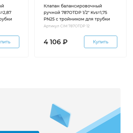
ый
Клапан балансировочный
=2,87
ручной 787ОТDP 1/2" Kvs=1,75
рубки
PN25 с тройником для трубки
Артикул CIM 787OTDP 12
4 106
₽
упить
Купить