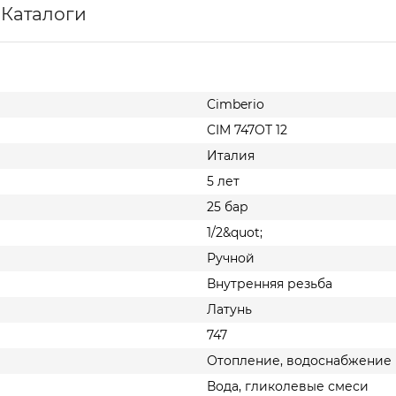
Каталоги
Cimberio
CIM 747OT 12
Италия
5 лет
25 бар
1/2&quot;
Ручной
Внутренняя резьба
Латунь
747
Отопление, водоснабжение
Вода, гликолевые смеси